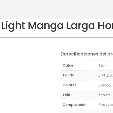
 Light Manga Larga H
Especificaciones del p
Slim
Calce
L, M, S, 
Tallas
Blanco,
Colores
Trevira
Tela
60% Poli
Composición