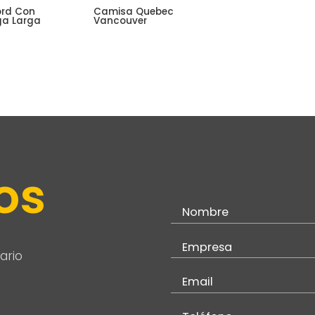
ord Con
Camisa Quebec
ga Larga
Vancouver
os
ario