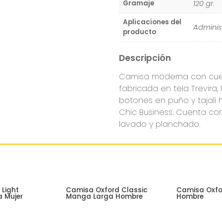
120 gr.
Gramaje
Aplicaciones del
Administ
producto
Descripción
Camisa moderna con cuell
fabricada en tela Trevira,
botones en puño y tajali
Chic Business. Cuenta co
lavado y planchado.
 Light
Camisa Oxford Classic
Camisa Oxfo
 Mujer
Manga Larga Hombre
Hombre