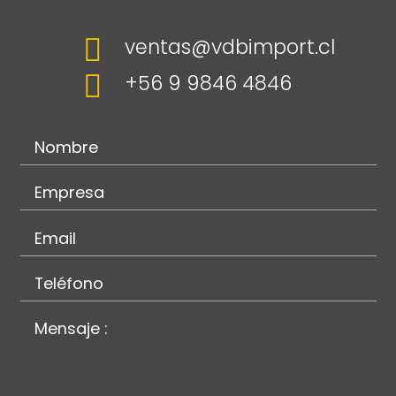

ventas@vdbimport.cl

+56 9 9846 4846