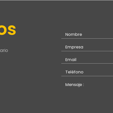
os
ario