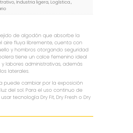
rativo, Industria ligera, Logística.,
ario
ejido de algodón que absorbe la
 aire fluya libremente, cuenta con
uello y hombros otorgando seguridad
polera tiene un calce femenino ideal
s y labores administrativas, además
os laterales.
da puede cambiar por la exposición
luz del sol. Para el uso continuo de
usar tecnología Dry Fit, Dry Fresh o Dry