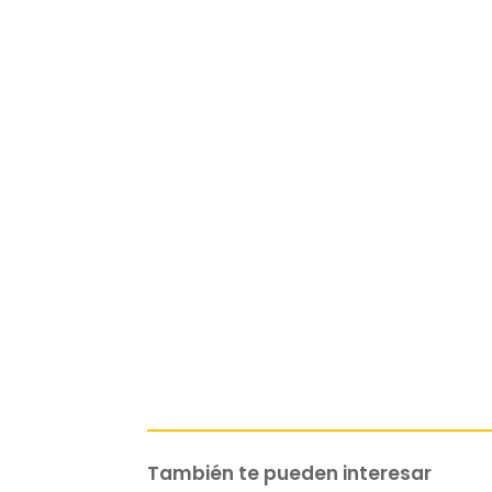
También te pueden interesar
Related products