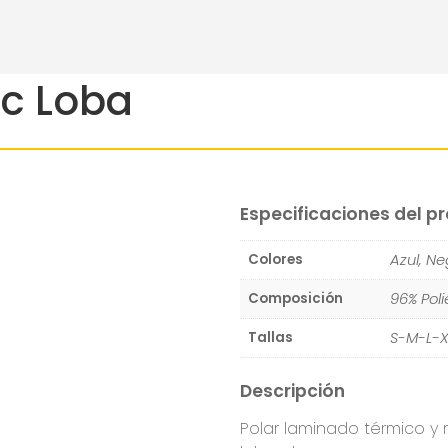
ec Loba
Especificaciones del p
Azul, Ne
Colores
96% Pol
Composición
S-M-L-X
Tallas
Descripción
Polar laminado térmico y r