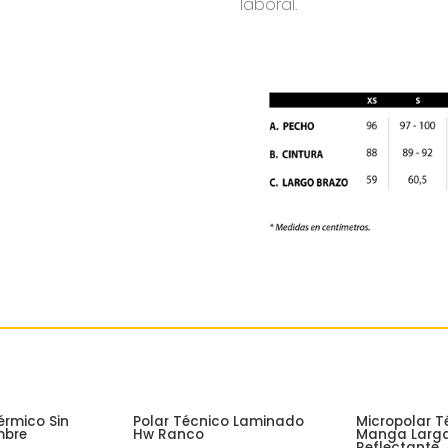
laboral.
érmico Sin
Polar Técnico Laminado
Micropolar T
mbre
Hw Ranco
Manga Larga
Reflectante