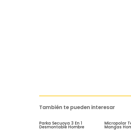
También te pueden interesar
Related products
Parka Secuoya 3 En 1
Micropolar T
Desmontable Hombre
Mangas Ho