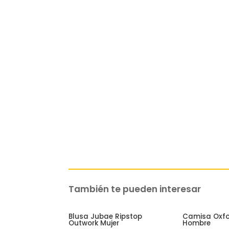
También te pueden interesar
Related products
Blusa Jubae Ripstop
Camisa Oxfo
Outwork Mujer
Hombre