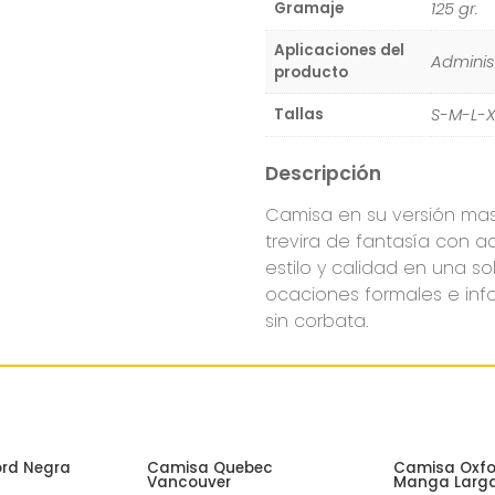
125 gr.
Gramaje
Aplicaciones del
Administ
producto
S-M-L-X
Tallas
Descripción
Camisa en su versión ma
trevira de fantasía con 
estilo y calidad en una s
ocaciones formales e inf
sin corbata.
rd Negra
Camisa Quebec
Camisa Oxfor
Vancouver
Manga Larg