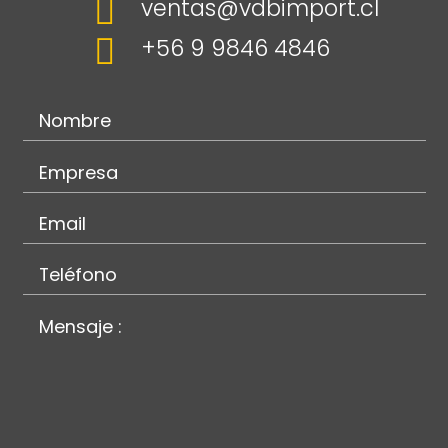

ventas@vdbimport.cl

+56 9 9846 4846