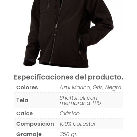
Especificaciones del producto.
Colores
Azul Marino, Gris, Negro
Shoftshell con
Tela
membrana TPU
Calce
Clásico
Composición
100% poliéster
Gramaje
350 gr.